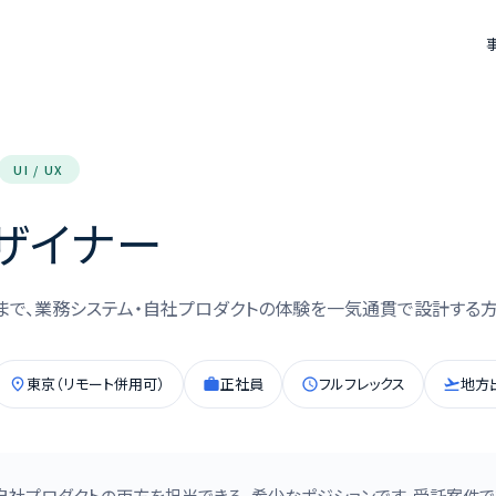
UI / UX
デザイナー
まで、業務システム・自社プロダクトの体験を一気通貫で設計する方
東京（リモート併用可）
正社員
フルフレックス
地方
place
work
schedule
flight_takeoff
と自社プロダクトの両方を担当できる、希少なポジションです。受託案件