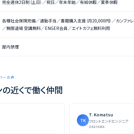
完全週休2日制（土日）／祝日／年末年始／有給休暇／夏季休暇
各種社会保険完備／通勤手当／書籍購入支援（月20,000円）／カンファ
／無限道場 受講無料／ENGER会員／エイトカフェ無料利用
屋内禁煙
ンバーの声
ンの近くで働く仲間
T. Komatsu
TK
フロントエンドエンジニア
OKAYAMA