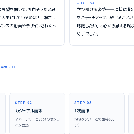
WHAT I VALUE
の展望を聞いて、面白そうだと思
学び続ける姿勢——現状に満足
で大事にしているのは
「丁寧さ」
。
をキャッチアップし続けること。
ダンスの動画やデザインされたヘ
琢磨したい」
と心から思える環境
め手でした。
 — 選考フロー
STEP 02
STEP 03
カジュアル面談
1次面接
マネージャーと30分のオンラ
現場メンバーとの面接（60
イン面談
分）