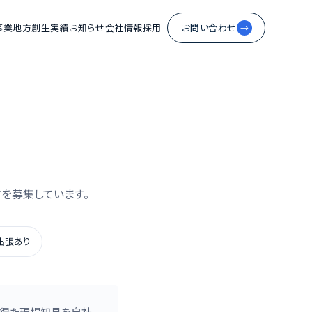
事業
地方創生
実績
お知らせ
会社情報
採用
お問い合わせ
→
を募集しています。
出張あり
で得た現場知見を自社