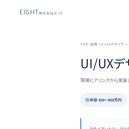
EIGHT
株式会社エイト
TOP
/
採用
/
UI/UXデザイナー
UI/UX
現場ヒアリングから実装
年収 430〜650万円
payments
クライアントワーク