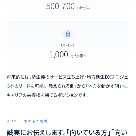
500-700
万円/年
workspace_premium
EXPERT
1,000
万円/年〜
将来的には、塾生発のサービス立ち上げ・地方創生DXプロジェ
クトのリードも可能。「教えられる側」から「地方を動かす側」へ、
キャリアの主導権を持てるポジションです。
WHO — 求める人物像
誠実にお伝えします。「向いている方」「向い