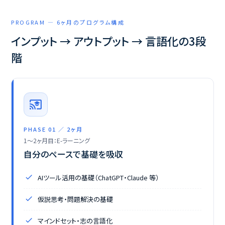
PROGRAM — 6ヶ月のプログラム構成
インプット → アウトプット → 言語化の3段
階
cast_for_education
PHASE 01 ／ 2ヶ月
1〜2ヶ月目：E-ラーニング
自分のペースで基礎を吸収
AIツール活用の基礎（ChatGPT・Claude 等）
仮説思考・問題解決の基礎
マインドセット・志の言語化