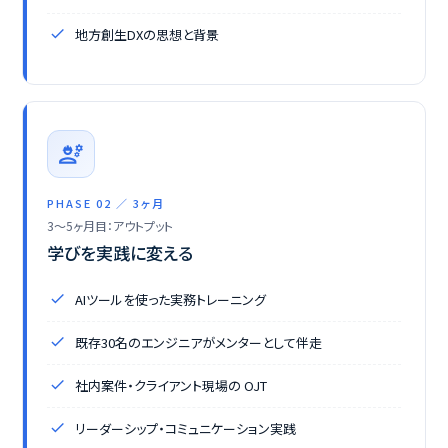
地方創生DXの思想と背景
engineering
PHASE 02 ／ 3ヶ月
3〜5ヶ月目：アウトプット
学びを実践に変える
AIツールを使った実務トレーニング
既存30名のエンジニアがメンターとして伴走
社内案件・クライアント現場の OJT
リーダーシップ・コミュニケーション実践