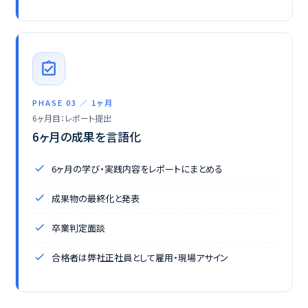
assignment_turned_in
PHASE 03 ／ 1ヶ月
6ヶ月目：レポート提出
6ヶ月の成果を言語化
6ヶ月の学び・実践内容をレポートにまとめる
成果物の最終化と発表
卒業判定面談
合格者は弊社正社員として雇用・現場アサイン