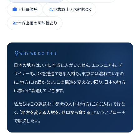
正社員候補
18歳以上 / 未経験OK
work
person_add
地方出張の可能性あり
flight_takeoff
lightbulb
WHY WE DO THIS
日本の地方は、いま、本当に人がいません。エンジニアも、デ
ザイナーも、DXを推進できる人材も。東京には溢れているの
に、地方には届かない。この構造を変えない限り、日本の地方
は静かに衰退していきます。
私たちはこの課題を、「都会の人材を地方に送り込む」ではな
く、
「地方を変える人材を、ゼロから育てる」
というアプローチ
で解決したい。