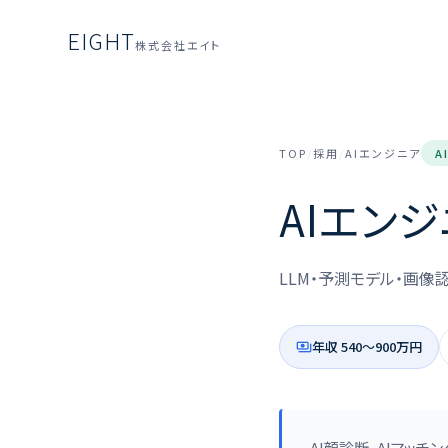
EIGHT
株式会社エイト
TOP
/
採用
/
AIエンジニア
A
AIエン
LLM・予測モデル・画
年収 540〜900万円
payments
AI顔診断、AIマッ