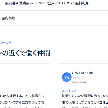
／無限道場 受講無料／ENGER会員／エイトカフェ無料利用
屋内禁煙
ンバーの声
ンの近くで働く仲間
Y. Watanabe
YW
エンジニア
KANAGAWA
WHY EIGHT
何もかも挑戦すること」
。前職もシ
挑戦してみたい職種に合ってい
が、エイトでさらに力をつけて貢
事で大事にしているのは
「コミ