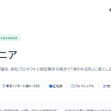
I ENGINEER
ジニア
像認識を、自社プロダクトと受託案件の両方で「使われる形」に落とし
東京（リモート週3〜5可）
正社員
フルフレックス
地
place
work
schedule
flight_takeoff
チング、屋根診断、AI問い合わせ自動応答——当社では既に複数のAIプロ