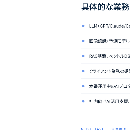
具体的な業務
LLM（GPT/Clau
画像認識・予測モデル（
RAG基盤、ベクトルD
クライアント業務の棚卸
本番運用中のAIプロ
社内向けAI活用支援
MUST HAVE — 必須要件