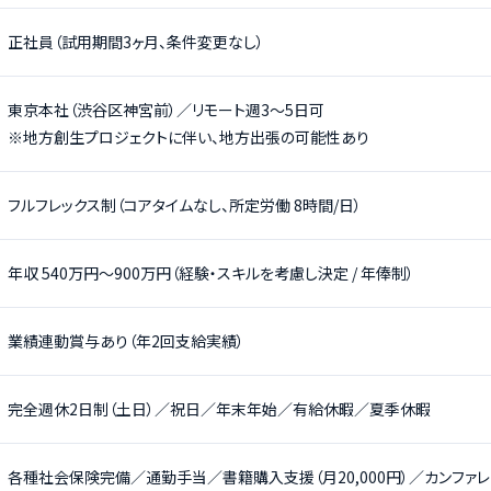
正社員（試用期間3ヶ月、条件変更なし）
東京本社（渋谷区神宮前）／リモート週3〜5日可
※地方創生プロジェクトに伴い、地方出張の可能性あり
フルフレックス制（コアタイムなし、所定労働 8時間/日）
年収 540万円〜900万円（経験・スキルを考慮し決定 / 年俸制）
業績連動賞与あり（年2回支給実績）
完全週休2日制（土日）／祝日／年末年始／有給休暇／夏季休暇
各種社会保険完備／通勤手当／書籍購入支援（月20,000円）／カンファ