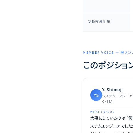
受動喫煙対策
MEMBER VOICE — 現メ
このポジショ
Y. Shimoji
YS
システムエンジニア
CHIBA
WHAT I VALUE
大事にしているのは
「
ステムエンジニアでした