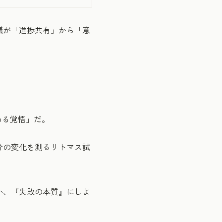
議が「進捗共有」から「意
める覚悟」だ。
分の変化を測るリトマス試
か、『失敗の本質』にしよ