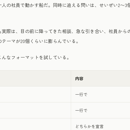
十人の社員で動かす船だ。同時に追える問いは、せいぜい2〜3
も実際は、目の前に降ってきた相談、急な引き合い、社員から
テーマが20個くらいに膨らんでいる。
こんなフォーマットを試している。
内容
一行で
一行で
どちらかを宣言