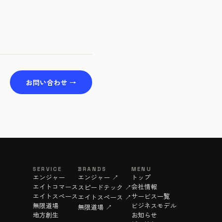
お問い合わせ →
SERVICE
BRANDS
MENU
エンジャー
エンジャー ↗
トップ
エイトコマース
会社情報
スピードテック ↗
エイトスペース
サービス一覧
エイトスペース ↗
無限道場
ビジネスモデル
無限道場 ↗
地方創生
お知らせ