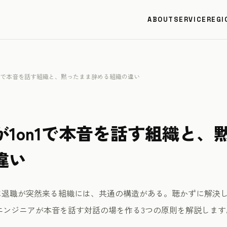
ABOUT
SERVICE
REGI
n1で本音を話す組織と、黙ったまま辞める組織の違い
が1on1で本音を話す組織と、
違い
のに退職が突然来る組織には、共通の構造がある。聴かずに解決
エンジニアが本音を話す対話の場を作る3つの原則を解説します