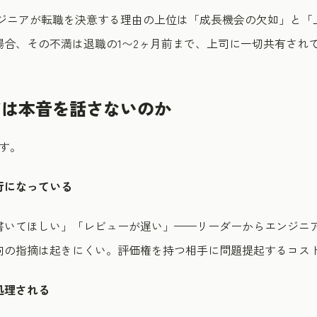
ンジニアが転職を決意する理由の上位は「成長機会の欠如」と「
場合、その不満は退職の1〜2ヶ月前まで、上司に一切共有され
アは本音を話さないのか
す。
行になっている
書いてほしい」「レビューが遅い」——リーダーからエンジニ
向の指摘は起きにくい。評価権を持つ相手に問題提起するコス
処理される