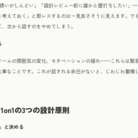
み誘いがしんどい」「設計レビュー前に誰かと壁打ちしたい」—
を考えておく」と即レスするのは一見良さそうに見えます。で
て、次から話すのをやめてしまう。
る
チームの雰囲気の変化、モチベーションの揺れ——これらは緊
大事なことです。これが話される余白がないと、じわじわ蓄積
on1の3つの設計原則
け」と決める