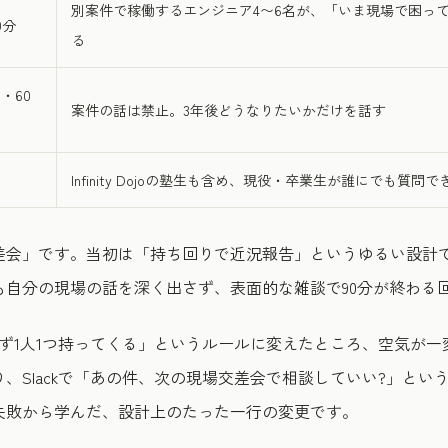
別案件で稼働するエンジニア4〜6名が、「いま現場で困って
0分
る
・60
案件の話は禁止。3年後どうなりたいかだけを話す
Infinity Dojoの塾生も含め、現役・卒業生が誰にでも質問で
差会」です。当初は「持ち回りで近況報告」というゆるい設計で
も自分の現場の話を深く出さず、表面的な雑談で90分が終わる
ず1人1つ持ってくる」というルールに変えたところ、空気が
、Slackで「あの件、次の現場交差会で相談していい?」という
失敗から学んだ、設計上のたった一行の変更です。