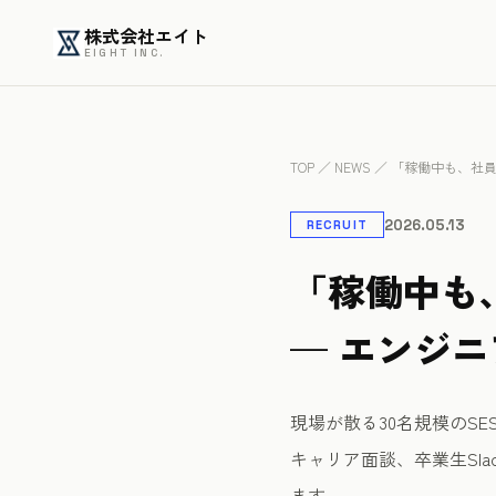
株式会社エイト
EIGHT INC.
TOP
／
NEWS
／ 「稼働中も、社員
2026.05.13
RECRUIT
「稼働中も
— エンジ
現場が散る30名規模のS
キャリア面談、卒業生Sl
ます。