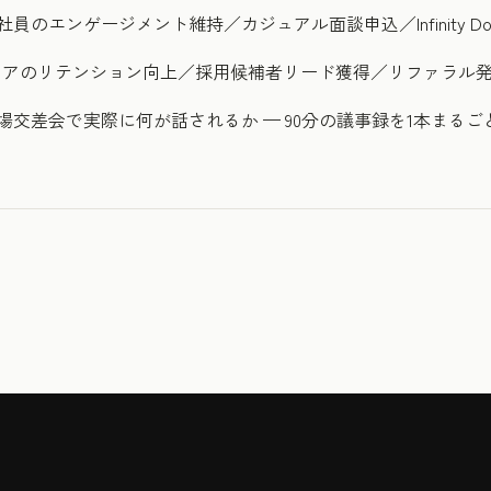
のエンゲージメント維持／カジュアル面談申込／Infinity Do
ジニアのリテンション向上／採用候補者リード獲得／リファラル
交差会で実際に何が話されるか — 90分の議事録を1本まるご