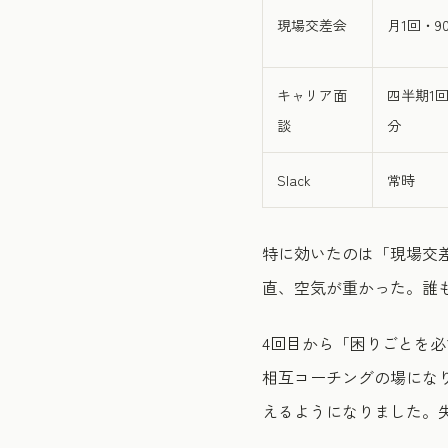
現場交差会
月1回・9
キャリア面
四半期1回
談
分
Slack
常時
特に効いたのは「現場交
直、空気が重かった。誰
4回目から「困りごとを必
相互コーチングの場になり
えるようになりました。