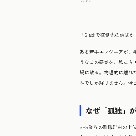
「Slackで稼働先の話
ある若手エンジニアが、半
うなこの感覚を、私たち
場に散る。物理的に離れ
みでしか解けません。今
なぜ「孤独」
SES業界の離職理由の