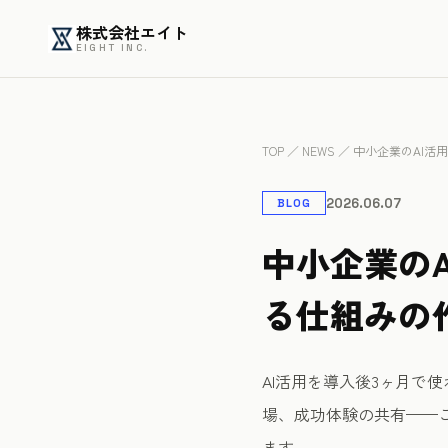
株式会社エイト
EIGHT INC.
TOP
／
NEWS
／ 中小企業のAI活
2026.06.07
BLOG
中小企業の
る仕組みの
AI活用を導入後3ヶ月で
場、成功体験の共有——
ます。