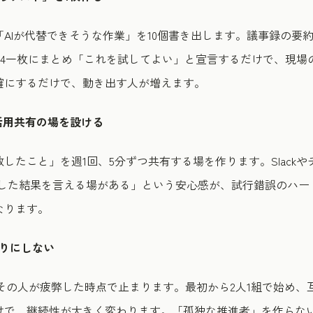
AIが代替できそうな作業」を10個書き出します。議事録の要
A4一枚にまとめ「これを試してよい」と宣言するだけで、現場
確にするだけで、動き出す人が増えます。
の活用共有の場を設ける
したこと」を週1回、5分ずつ共有する場を作ります。Slack
試した結果を言える場がある」という安心感が、試行錯誤のハー
なります。
とりにしない
、その人が疲弊した時点で止まります。最初から2人1組で始め
けで、継続性が大きく変わります。「孤独な推進者」を作らな