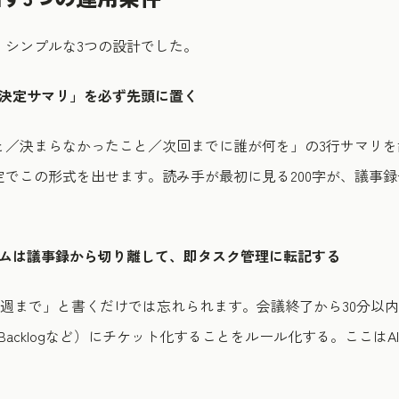
、シンプルな3つの設計でした。
の「決定サマリ」を必ず先頭に置く
／決まらなかったこと／次回までに誰が何を」の3行サマリを
定でこの形式を出せます。読み手が最初に見る200字が、議事
テムは議事録から切り離して、即タスク管理に転記する
来週まで」と書くだけでは忘れられます。会議終了から30分以
na、Backlogなど）にチケット化することをルール化する。ここ
。