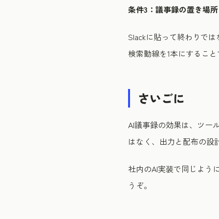
条件3：議事録の置き場所
Slackに貼って終わり
検索動線を1本にすること
さいごに
AI議事録の効果は、ツー
はなく、出力と配布の設計
社内のAI実装で同じよう
うぞ。