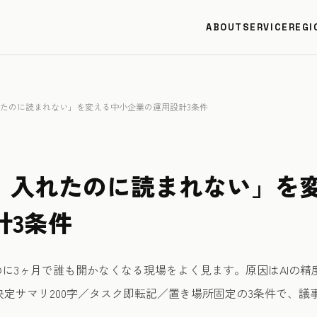
ABOUT
SERVICE
REGI
入れたのに読まれない」を変える中小企業の運用設計3条件
録、入れたのに読まれない」を
計3条件
のに3ヶ月で誰も開かなくなる現場をよく見ます。原因はAIの
定サマリ200字／タスク即転記／置き場所固定の3条件で、議