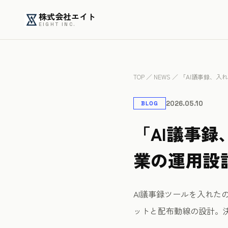
株式会社エイト
EIGHT INC.
TOP
／
NEWS
／ 「AI議事録、
2026.05.10
BLOG
「AI議事
業の運用設
AI議事録ツールを入れた
ットと配布動線の設計。決